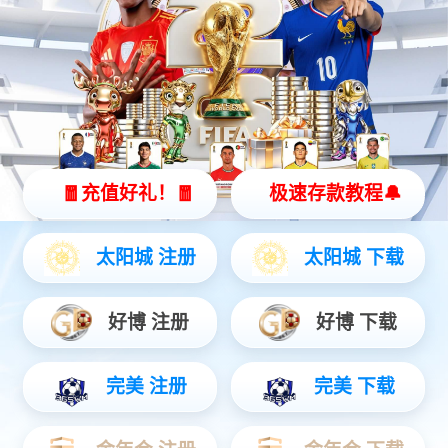
石墨烯长丝在纺织领域的应用优势
物理性能提升
高强度与耐磨性
：石墨烯复合涤纶纤维的耐磨性和抗拉强度显著高于普通涤
纶纤维，适合用于需要高强度和耐用的场景，如降落伞、作训服、绳缆等。
导电性与导热性
：保留了涤纶的透明性，同时提高导电性和导热性，适用于
智能纺织品（如温度感应、光纤传感）和需要散热的领域。